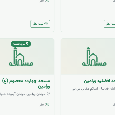
0 نظر
ت نظر
ثبت نظر
روی نقشه
 افضلیه ورامین
مسجد چهارده معصوم (ع)
ورامین
بان فدائیان اسلام مقابل بی بی
خیابان ورامین خیابان آزموده حلوا
0 نظر