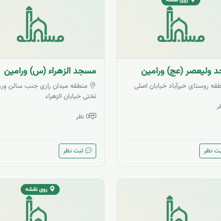
 ولیعصر (عج) ورامین
مسجد الزهراء (س) ورامین
قه روستای خیرآباد خیابان اصلی
منطقه میدان رازی جنب سالن ور
تختی خیابان الزهراء
0 نظر
ت نظر
ثبت نظر
روی نقشه