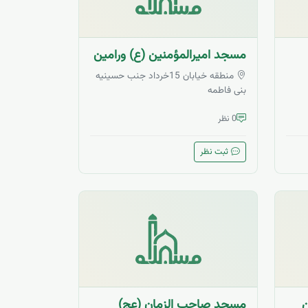
مسجد امیرالمؤمنین (ع) ورامین
منطقه خیابان 15خرداد جنب حسینیه
بنی فاطمه
0 نظر
ثبت نظر
ن
مسجد صاحب الزمان (عج)