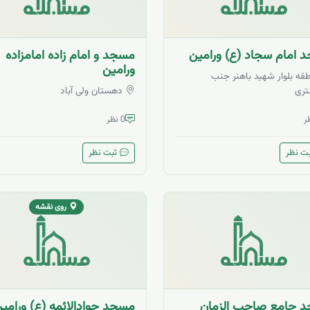
 امام سجاد (ع) ورامین
مسجد و امام زاده امامزاده
ورامین
قه بلوار شهید باهنر جنب
تری
دهستان ولی آباد
0 نظر
ت نظر
ثبت نظر
روی نقشه
 جامع صاحب الزمان
مسجد جوادالائمه (ع) ورامی