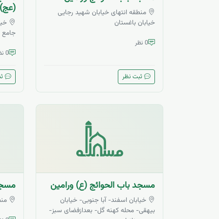
(عج) 
منطقه انتهای خیابان شهید رجایی
خیابان باغستان
خیا
جامع (
0 نظر
0 نظر
ثبت نظر
ثب
مسجد باب الحوائج (ع) ورامین
مسجد
خیابان اسفند- آبا جنوبی- خیابان
منط
بیهقی- محله کهنه گل- بعدازفضای سبز-