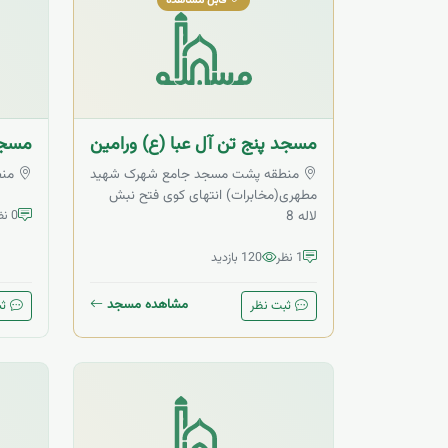
مسجد پنج تن آل عبا (ع) ورامین
مسجد
منطقه پشت مسجد جامع شهرک شهید
منط
مطهری(مخابرات) انتهای کوی فتح نبش
لاله 8
0 نظر
1 نظر
120 بازدید
مشاهده مسجد
ثبت نظر
ثب