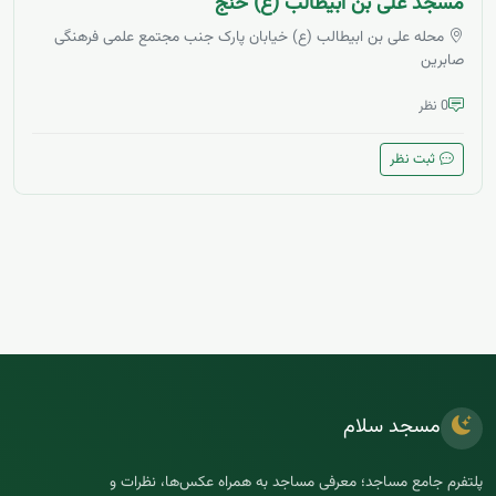
مسجد علی بن ابیطالب (ع) خنج
محله علی بن ابیطالب (ع) خیابان پارک جنب مجتمع علمی فرهنگی
صابرین
0 نظر
ثبت نظر
مسجد سلام
پلتفرم جامع مساجد؛ معرفی مساجد به همراه عکس‌ها، نظرات و