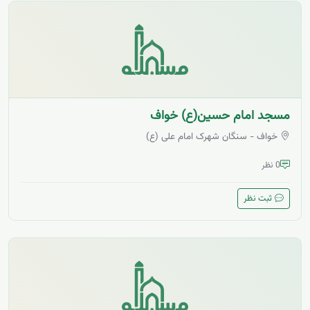
مسجد امام حسین(ع) خواف
خواف - سنگان شهرک امام علی (ع)
0 نظر
ثبت نظر