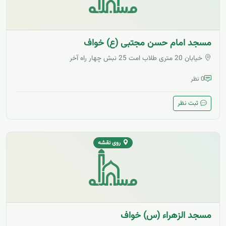
مسجد امام حسن مجتبی (ع) خواف
خیابان 20 متری طلاب امت 25 نبش چهار راه آخر
0 نظر
ثبت نظر
روی نقشه
مسجد الزهراء (س) خواف