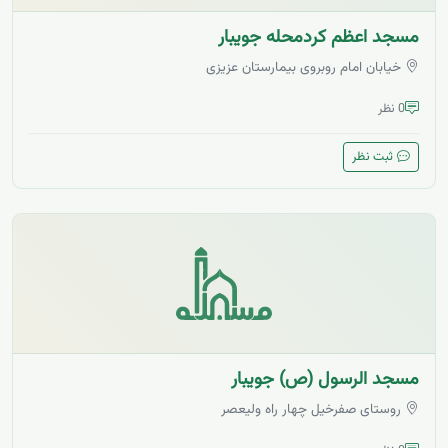
مسجد اعظم کردمحله جویبار
خیابان امام روبروی بیمارستان عزیزی
0 نظر
ثبت نظر
مسجد الرسول (ص) جویبار
روستای صفرخیل چهار راه ولیعصر