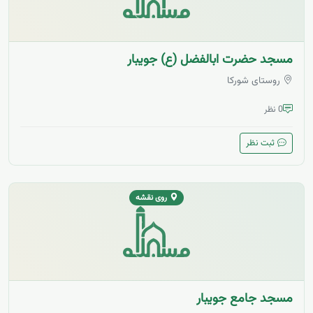
مسجد حضرت ابالفضل (ع) جویبار
روستای شورکا
0 نظر
ثبت نظر
روی نقشه
مسجد جامع جویبار