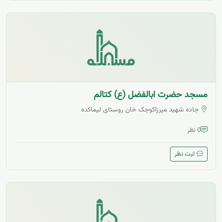
مسجد حضرت ابالفضل (ع) کتالم
جاده شهید میرزاکوجک خان روستای لیماکده
0 نظر
ثبت نظر