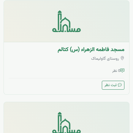
مسجد فاطمه الزهراء (س) کتالم
روستای گاولیماک
0 نظر
ثبت نظر